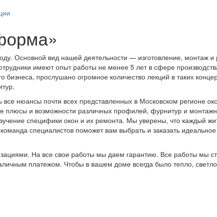
ции
форма»
ду. Основной вид нашей деятельности — изготовление, монтаж и р
отрудники имеют опыт работы не менее 5 лет в сфере производств
бизнеса, прослушано огромное количество лекций в таких концерна
итур.
ь все нюансы почти всех представленных в Московском регионе ок
все плюсы и возможности различных профилей, фурнитур и монтаж
изучение специфики окон и их ремонта. Мы уверены, что каждый ж
 команда специалистов поможет вам выбрать и заказать идеальное
изациями. На все свои работы мы даем гарантию. Все работы мы с
аличным платежом. Чтобы в вашем доме всегда было тепло, светло,